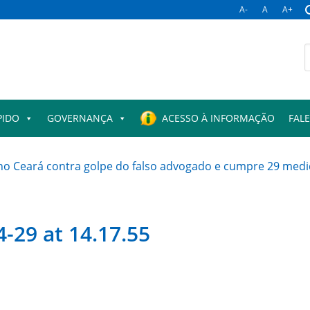
A-
A
A+
B
p
PIDO
GOVERNANÇA
ACESSO À INFORMAÇÃO
FAL
o Ceará contra golpe do falso advogado e cumpre 29 medid
-29 at 14.17.55