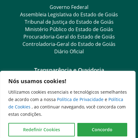
Governo Federal
Assembleia Legislativa do Estado de Goiás
Tribunal de Justiça do Estado de Goiás
Ministério Público do Estado de Goiás
Procuradoria-Geral do Estado de Goiás
Controladoria-Geral do Estado de Goiás
Diário Oficial
Transparência e Ouvidoria
Nós usamos cookies!
LGPD
Goiás Transparência
Utilizamos cookies essenciais e tecnológicos semelhantes
Dados Abertos Goiás
de acordo com a nossa
Política de Privacidade
e
Política
e-SIC
de Cookies
, ao continuar navegando, você concorda com
SIC – Serviço de Informação ao Cidadão
estas condições.
Ouvidoria Setorial (Expresso)
Ouvidoria Setorial (Presencial)
Redefinir Cookies
Concordo