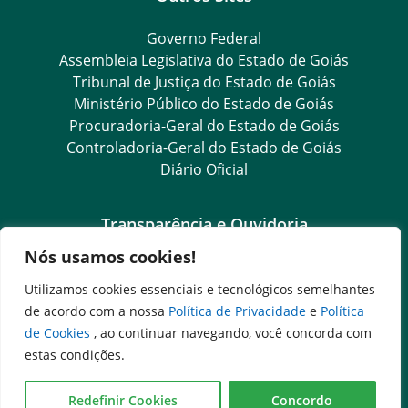
Governo Federal
Assembleia Legislativa do Estado de Goiás
Tribunal de Justiça do Estado de Goiás
Ministério Público do Estado de Goiás
Procuradoria-Geral do Estado de Goiás
Controladoria-Geral do Estado de Goiás
Diário Oficial
Transparência e Ouvidoria
Nós usamos cookies!
LGPD
Goiás Transparência
Utilizamos cookies essenciais e tecnológicos semelhantes
Dados Abertos Goiás
de acordo com a nossa
Política de Privacidade
e
Política
e-SIC
de Cookies
, ao continuar navegando, você concorda com
SIC – Serviço de Informação ao Cidadão
estas condições.
Ouvidoria Setorial (Expresso)
Ouvidoria Setorial (Presencial)
Redefinir Cookies
Concordo