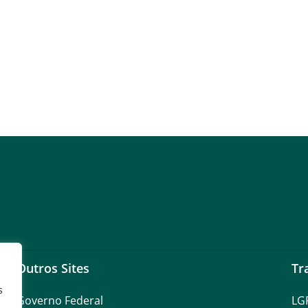
Outros Sites
Tr
s
Governo Federal
LG