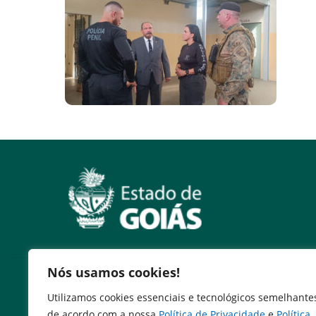
Nós usamos cookies!
Serviços
Utilizamos cookies essenciais e tecnológicos semelhante
Expresso Goiás
de acordo com a nossa
Política de Privacidade
e
Política