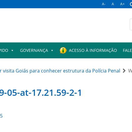
A-
A
A+
B
p
PIDO
GOVERNANÇA
ACESSO À INFORMAÇÃO
FAL
 visita Goiás para conhecer estrutura da Polícia Penal
W
-05-at-17.21.59-2-1
25