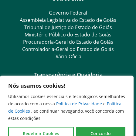
Governo Federal
Assembleia Legislativa do Estado de Goiás
Tribunal de Justiça do Estado de Goiás
Ministério Público do Estado de Goiás
Procuradoria-Geral do Estado de Goiás
Controladoria-Geral do Estado de Goiás
Diário Oficial
Transparência e Ouvidoria
Nós usamos cookies!
LGPD
Goiás Transparência
Utilizamos cookies essenciais e tecnológicos semelhantes
Dados Abertos Goiás
de acordo com a nossa
Política de Privacidade
e
Política
e-SIC
de Cookies
, ao continuar navegando, você concorda com
SIC – Serviço de Informação ao Cidadão
estas condições.
Ouvidoria Setorial (Expresso)
Ouvidoria Setorial (Presencial)
Redefinir Cookies
Concordo