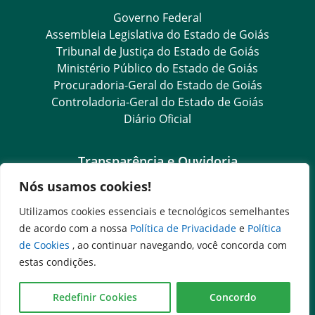
Governo Federal
Assembleia Legislativa do Estado de Goiás
Tribunal de Justiça do Estado de Goiás
Ministério Público do Estado de Goiás
Procuradoria-Geral do Estado de Goiás
Controladoria-Geral do Estado de Goiás
Diário Oficial
Transparência e Ouvidoria
Nós usamos cookies!
LGPD
Goiás Transparência
Utilizamos cookies essenciais e tecnológicos semelhantes
Dados Abertos Goiás
de acordo com a nossa
Política de Privacidade
e
Política
e-SIC
de Cookies
, ao continuar navegando, você concorda com
SIC – Serviço de Informação ao Cidadão
estas condições.
Ouvidoria Setorial (Expresso)
Ouvidoria Setorial (Presencial)
Redefinir Cookies
Concordo