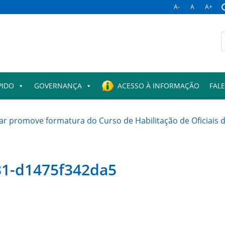
A-
A
A+
B
p
PIDO
GOVERNANÇA
ACESSO À INFORMAÇÃO
FAL
ar promove formatura do Curso de Habilitação de Oficiais 
31-d1475f342da5