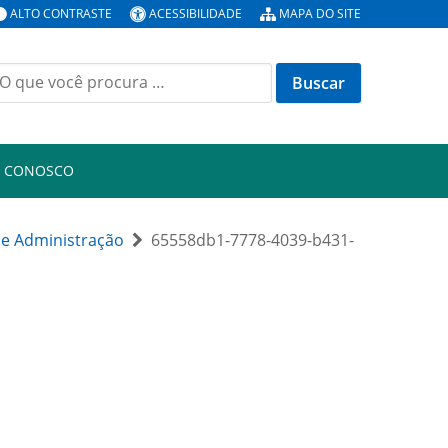
ALTO CONTRASTE
ACESSIBILIDADE
MAPA DO SITE
uscar
or:
E CONOSCO
de Administração
65558db1-7778-4039-b431-