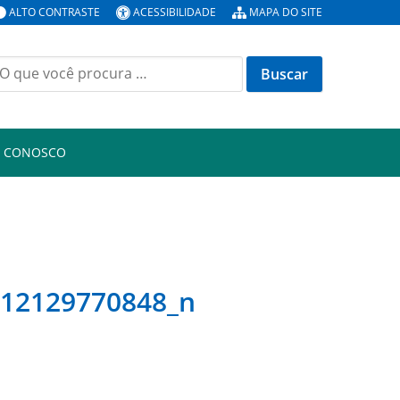
ALTO CONTRASTE
ACESSIBILIDADE
MAPA DO SITE
uscar
or:
E CONOSCO
412129770848_n