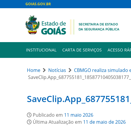
GOIAS.GOV.BR
INSTITUCIONAL
CARTA DE SERVIÇOS
ACESSO RÁ
Home
Notícias
CBMGO realiza simulado e
SaveClip.App_687755181_18587710405038177
SaveClip.App_68775518
Publicado em
11 maio 2026
Última Atualização em
11 de maio de 2026