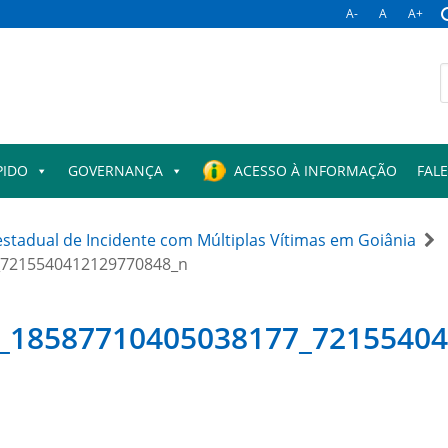
A-
A
A+
B
p
PIDO
GOVERNANÇA
ACESSO À INFORMAÇÃO
FAL
stadual de Incidente com Múltiplas Vítimas em Goiânia
_7215540412129770848_n
1_18587710405038177_7215540