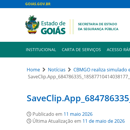
GOIAS.GOV.BR
INSTITUCIONAL
CARTA DE SERVIÇOS
ACESSO RÁ
Home
Notícias
CBMGO realiza simulado e
SaveClip.App_684786335_18587710414038177
SaveClip.App_68478633
Publicado em
11 maio 2026
Última Atualização em
11 de maio de 2026