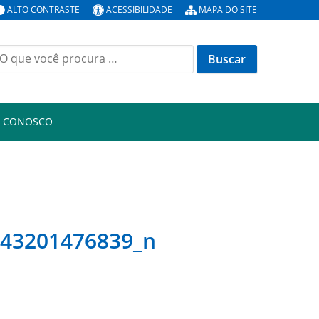
ALTO CONTRASTE
ACESSIBILIDADE
MAPA DO SITE
uscar
or:
E CONOSCO
143201476839_n