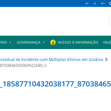
A-
A
A+
B
p
PIDO
GOVERNANÇA
ACESSO À INFORMAÇÃO
FAL
stadual de Incidente com Múltiplas Vítimas em Goiânia
_8703846505069922680_n
8_18587710432038177_8703846