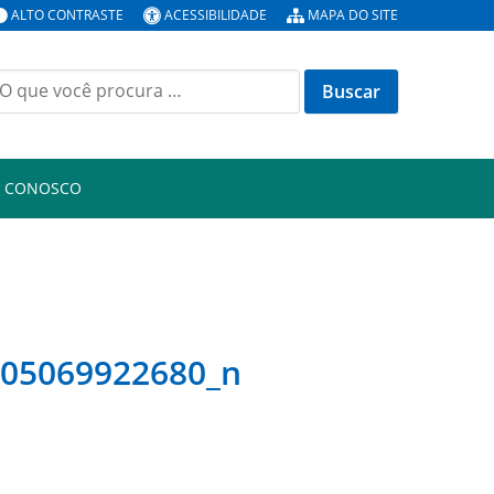
ALTO CONTRASTE
ACESSIBILIDADE
MAPA DO SITE
uscar
or:
E CONOSCO
505069922680_n