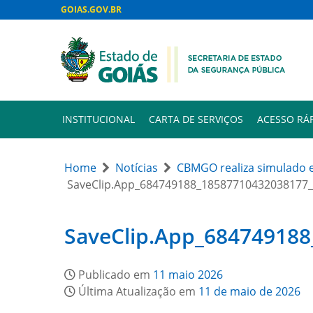
GOIAS.GOV.BR
INSTITUCIONAL
CARTA DE SERVIÇOS
ACESSO RÁ
Home
Notícias
CBMGO realiza simulado e
SaveClip.App_684749188_18587710432038177
SaveClip.App_68474918
Publicado em
11 maio 2026
Última Atualização em
11 de maio de 2026