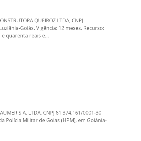
a: CONSTRUTORA QUEIROZ LTDA, CNPJ
uziânia-Goiás. Vigência: 12 meses. Recurso:
s e quarenta reais e…
BAUMER S.A. LTDA, CNPJ 61.374.161/0001-30.
a Polícia Militar de Goiás (HPM), em Goiânia-