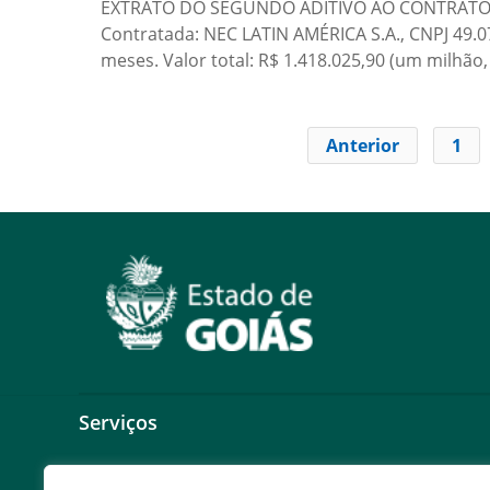
EXTRATO DO SEGUNDO ADITIVO AO CONTRATO 24/
Contratada: NEC LATIN AMÉRICA S.A., CNPJ 49.0
meses. Valor total: R$ 1.418.025,90 (um milhão
Anterior
1
Serviços
Expresso Goiás