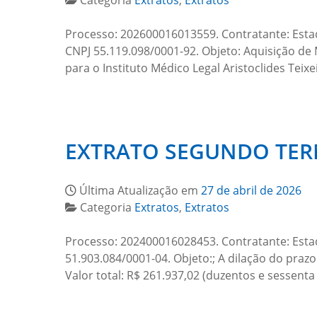
Categoria
Extratos
,
Extratos
Processo: 202600016013559. Contratante: Est
CNPJ 55.119.098/0001-92. Objeto: Aquisição d
para o Instituto Médico Legal Aristoclides Teix
EXTRATO SEGUNDO TERM
Última Atualização em
27 de abril de 2026
Categoria
Extratos
,
Extratos
Processo: 202400016028453. Contratante: Esta
51.903.084/0001-04. Objeto:; A dilação do praz
Valor total: R$ 261.937,02 (duzentos e sessent