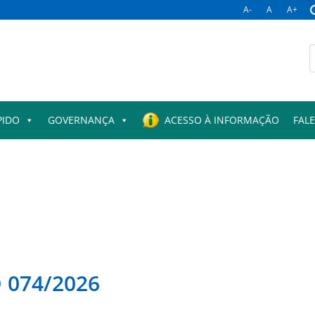
A-
A
A+
B
p
PIDO
GOVERNANÇA
ACESSO À INFORMAÇÃO
FAL
074/2026