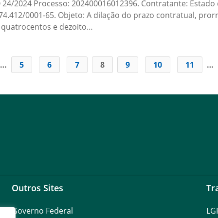
2024 Processo: 202400016012396. Contratante: Estado de
74.412/0001-65. Objeto: A dilação do prazo contratual, pro
, quatrocentos e dezoito…
…
5
6
7
8
9
10
11
…
Outros Sites
Tr
Governo Federal
LG