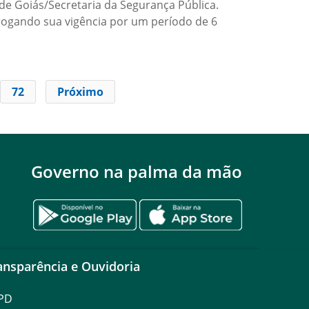
 Goiás/Secretaria da Segurança Pública.
rrogando sua vigência por um período de 6
72
Próximo
Governo na palma da mão
ansparência e Ouvidoria
PD