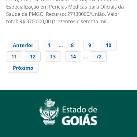
Especialização em Perícias Médicas para Oficiais da
Saúde da PMGO. Recurso: 27130000/União. Valor
total: R$ 370.000,00 (trezentos e setenta mil…
Anterior
1
…
8
9
10
11
12
13
14
…
72
Próximo