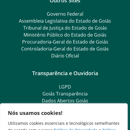
Outros Sites
Governo Federal
Assembleia Legislativa do Estado de Goiás
Tribunal de Justiça do Estado de Goiás
Ministério Público do Estado de Goiás
Procuradoria-Geral do Estado de Goiás
Controladoria-Geral do Estado de Goiás
Diário Oficial
Transparência e Ouvidoria
LGPD
Goiás Transparência
Dados Abertos Goiás
e-SIC
Nós usamos cookies!
SIC – Serviço de Informação ao Cidadão
Ouvidoria Setorial (Expresso)
Utilizamos cookies essenciais e tecnológicos semelhantes
Ouvidoria Setorial (Presencial)