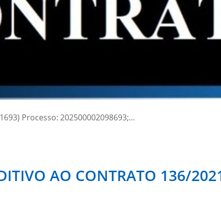
1693) Processo: 202500002098693;…
ITIVO AO CONTRATO 136/202