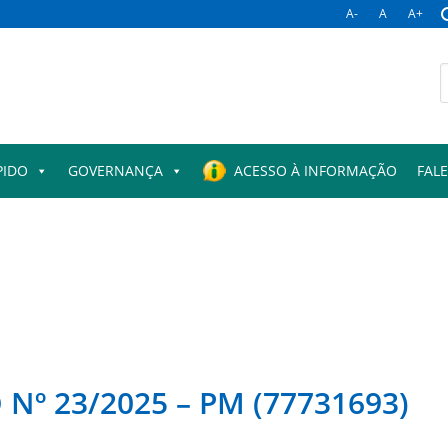
A-
A
A+
B
p
PIDO
GOVERNANÇA
ACESSO À INFORMAÇÃO
FAL
º 23/2025 – PM (77731693)