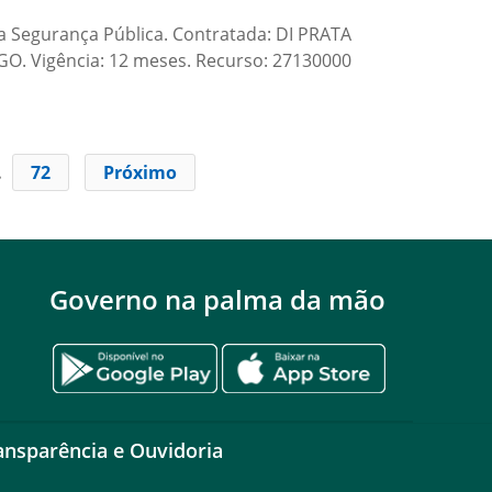
 Segurança Pública. Contratada: DI PRATA
GO. Vigência: 12 meses. Recurso: 27130000
…
72
Próximo
Governo na palma da mão
ansparência e Ouvidoria