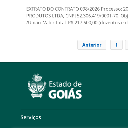
EXTRATO DO CONTRATO 098/2026 Processo: 2026
PRODUTOS LTDA, CNPJ 52.306.419/0001-70. Obje
/União. Valor total: R$ 217.600,00 (duzentos e 
Anterior
1
Serviços