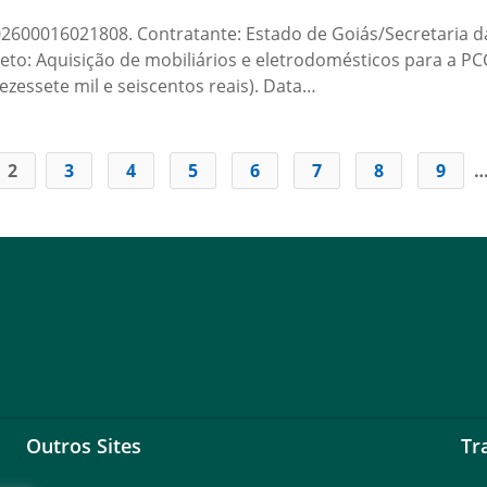
00016021808. Contratante: Estado de Goiás/Secretaria da
to: Aquisição de mobiliários e eletrodomésticos para a PC
dezessete mil e seiscentos reais). Data…
2
3
4
5
6
7
8
9
Outros Sites
Tr