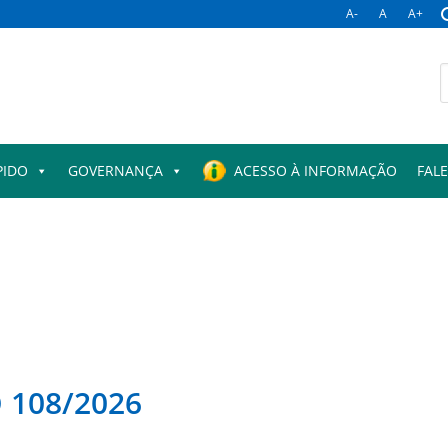
A-
A
A+
B
p
PIDO
GOVERNANÇA
ACESSO À INFORMAÇÃO
FAL
108/2026