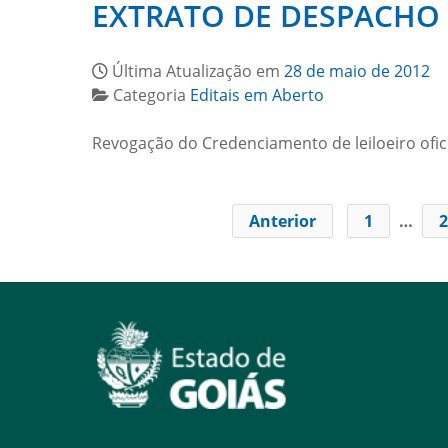
EXTRATO DE DESPACHO N
Última Atualização em
28 de maio de 2012
Categoria
Editais em Aberto
Revogação do Credenciamento de leiloeiro ofici
Anterior
1
…
2