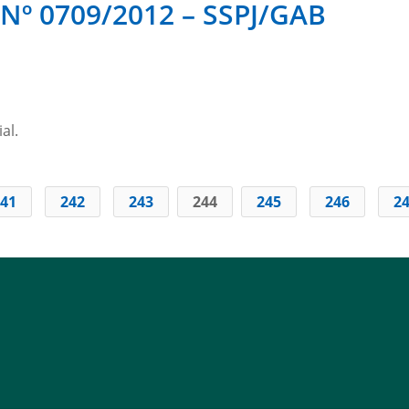
º 0709/2012 – SSPJ/GAB
al.
41
242
243
244
245
246
2