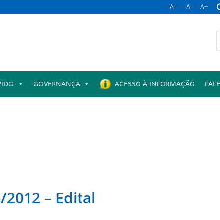
A-
A
A+
B
p
PIDO
GOVERNANÇA
ACESSO À INFORMAÇÃO
FAL
/2012 – Edital