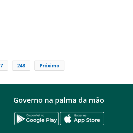
47
248
Próximo
Governo na palma da mão