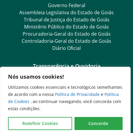
Governo Federal
Assembleia Legislativa do Estado de Goiás
Tribunal de Justiça do Estado de Goiás
Ministério Público do Estado de Goiás
Procuradoria-Geral do Estado de Goiás
Controladoria-Geral do Estado de Goiás
Diário Oficial
Transparência e Ouvidoria
Nós usamos cookies!
LGPD
Goiás Transparência
Utilizamos cookies essenciais e tecnológicos semelhantes
Dados Abertos Goiás
de acordo com a nossa
Política de Privacidade
e
Política
e-SIC
de Cookies
, ao continuar navegando, você concorda com
SIC – Serviço de Informação ao Cidadão
estas condições.
Ouvidoria Setorial (Expresso)
Ouvidoria Setorial (Presencial)
Redefinir Cookies
Concordo