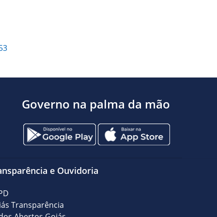
53
Governo na palma da mão
ansparência e Ouvidoria
PD
iás Transparência
dos Abertos Goiás