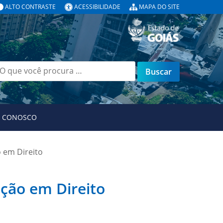
ALTO CONTRASTE
ACESSIBILIDADE
MAPA DO SITE
uscar
or:
E CONOSCO
 em Direito
ação em Direito