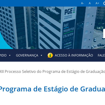
A-
A
A+
B
p
PIDO
GOVERNANÇA
ACESSO À INFORMAÇÃO
FAL
XII Processo Seletivo do Programa de Estágio de Graduação
o Programa de Estágio de Gradu