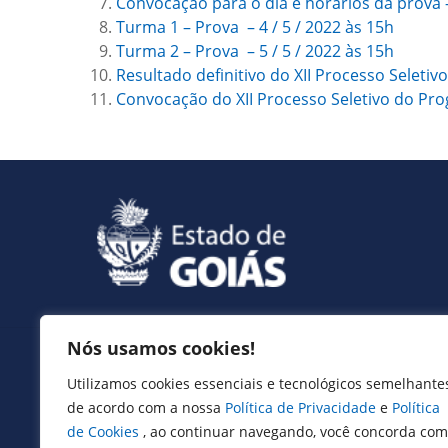
Convocação para o dia e horários da prova
Turma 1 – Prova – 4 / 5 / 2022 às 15h
Turma 2 – Prova – 5 / 5 / 2022 às 15h
Resultado definitivo do XII Processo Selet
Convocação do XII Processo Seletivo do P
Nós usamos cookies!
Serviços
Utilizamos cookies essenciais e tecnológicos semelhante
Expresso Goiás
de acordo com a nossa
Política de Privacidade
e
Política
Expresso Aplicações
de Cookies
, ao continuar navegando, você concorda com
Expresso Servidor