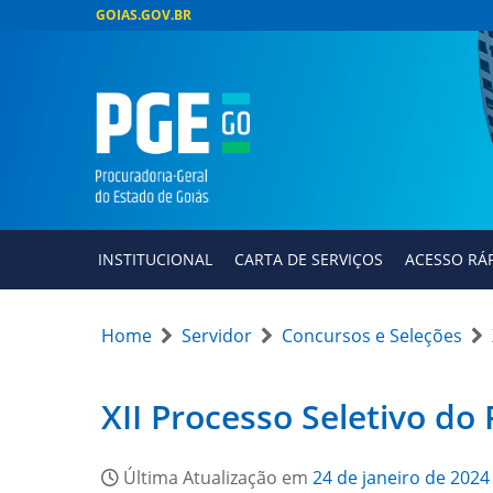
GOIAS.GOV.BR
INSTITUCIONAL
CARTA DE SERVIÇOS
ACESSO RÁ
Home
Servidor
Concursos e Seleções
XII Processo Seletivo d
Última Atualização em
24 de janeiro de 2024