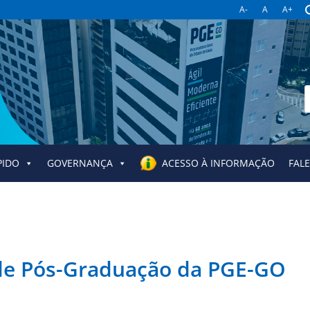
A-
A
A+
B
p
PIDO
GOVERNANÇA
ACESSO À INFORMAÇÃO
FAL
 de Pós-Graduação da PGE-GO