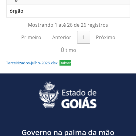
órgão
Mostrando 1 até 26 de 26 registros
Primeiro
Anterior
1
Próximo
Último
Terceirizados-julho-2026.xlsx
Baixar
Governo na palma da mão