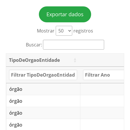
Exportar dados
Mostrar
registros
Buscar:
TipoDeOrgaoEntidade
órgão
órgão
órgão
órgão