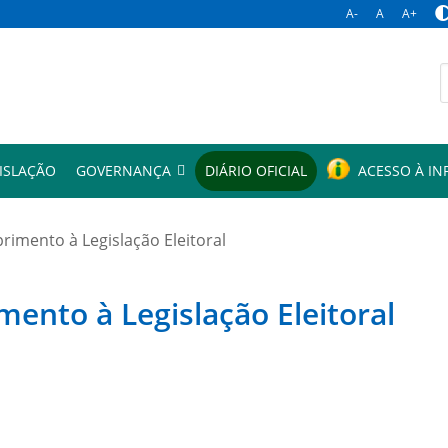
A-
A
A+
p
ISLAÇÃO
GOVERNANÇA
DIÁRIO OFICIAL
ACESSO À I
mento à Legislação Eleitoral
to à Legislação Eleitoral