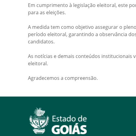
Em cumprimento à legislação eleitoral, este po
para as eleições.
A medida tem como objetivo assegurar o pleno
período eleitoral, garantindo a observância do
candidatos.
As notícias e demais conteúdos institucionais 
eleitoral.
Agradecemos a compreensão.