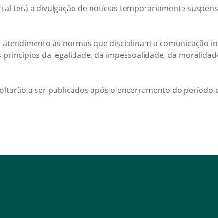
rtal terá a divulgação de notícias temporariamente suspens
 atendimento às normas que disciplinam a comunicação ins
s princípios da legalidade, da impessoalidade, da moralida
voltarão a ser publicados após o encerramento do período d