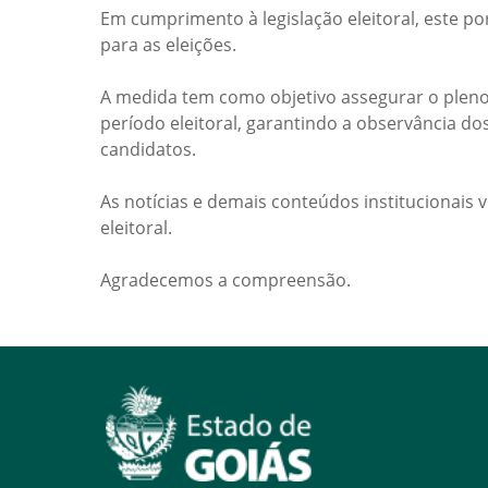
Em cumprimento à legislação eleitoral, este po
para as eleições.
A medida tem como objetivo assegurar o pleno
período eleitoral, garantindo a observância do
candidatos.
As notícias e demais conteúdos institucionais 
eleitoral.
Agradecemos a compreensão.