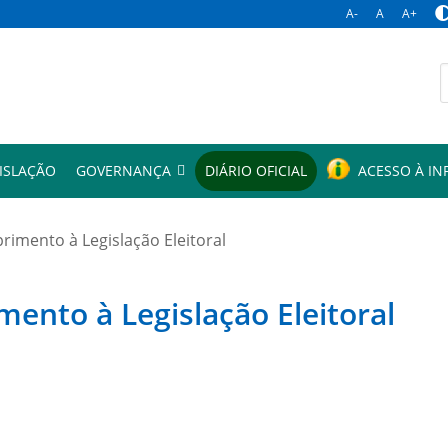
A-
A
A+
p
ISLAÇÃO
GOVERNANÇA
DIÁRIO OFICIAL
ACESSO À I
mento à Legislação Eleitoral
to à Legislação Eleitoral