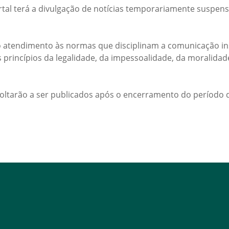
rtal terá a divulgação de notícias temporariamente suspens
 atendimento às normas que disciplinam a comunicação ins
s princípios da legalidade, da impessoalidade, da moralida
voltarão a ser publicados após o encerramento do período d