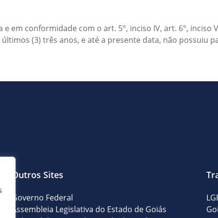
 em conformidade com o art. 5°, inciso IV, art. 6°, inciso V, 
últimos (3) três anos, e até a presente data, não possuiu 
Outros Sites
Tr
s
Governo Federal
LG
Assembleia Legislativa do Estado de Goiás
Go