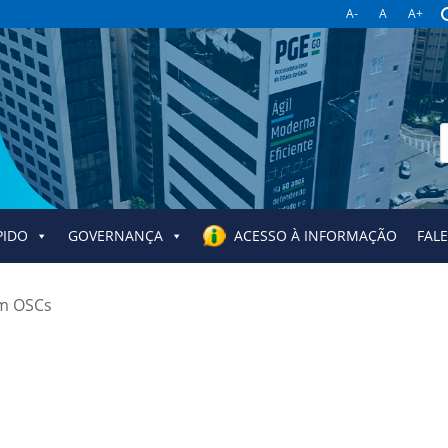
A-
A
A+
B
p
PIDO
GOVERNANÇA
ACESSO À INFORMAÇÃO
FAL
om OSCs