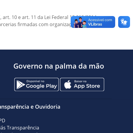
art. 10 e art. 11 da Lei Federal 13.019/2014, a
parcerias firmadas com organizações da
Governo na palma da mão
ansparência e Ouvidoria
PD
iás Transparência