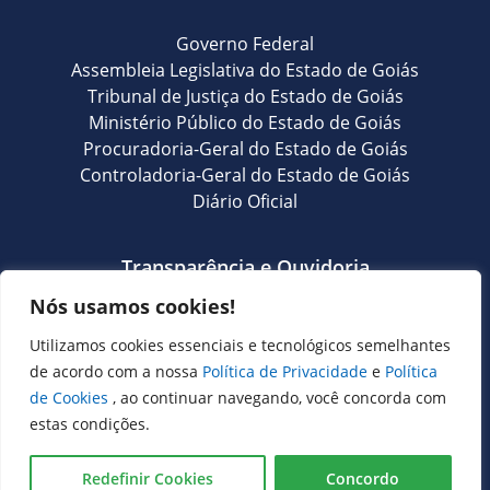
Governo Federal
Assembleia Legislativa do Estado de Goiás
Tribunal de Justiça do Estado de Goiás
Ministério Público do Estado de Goiás
Procuradoria-Geral do Estado de Goiás
Controladoria-Geral do Estado de Goiás
Diário Oficial
Transparência e Ouvidoria
Nós usamos cookies!
LGPD
Goiás Transparência
Utilizamos cookies essenciais e tecnológicos semelhantes
Dados Abertos Goiás
de acordo com a nossa
Política de Privacidade
e
Política
SIC – Serviço de Informação ao Cidadão
de Cookies
, ao continuar navegando, você concorda com
e-SIC – Serviço Eletrônico de Informação ao Cidadão
estas condições.
Ouvidoria Setorial (Expresso)
Ouvidoria Setorial (Presencial)
Redefinir Cookies
Concordo