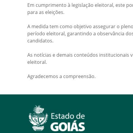
Em cumprimento à legislação eleitoral, este po
para as eleições.
A medida tem como objetivo assegurar o pleno
período eleitoral, garantindo a observância do
candidatos.
As notícias e demais conteúdos institucionais 
eleitoral.
Agradecemos a compreensão.