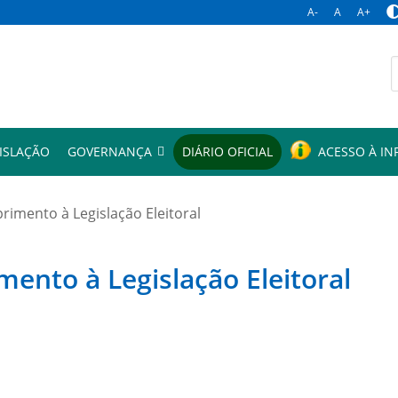
A-
A
A+
p
ISLAÇÃO
GOVERNANÇA
DIÁRIO OFICIAL
ACESSO À I
mento à Legislação Eleitoral
to à Legislação Eleitoral