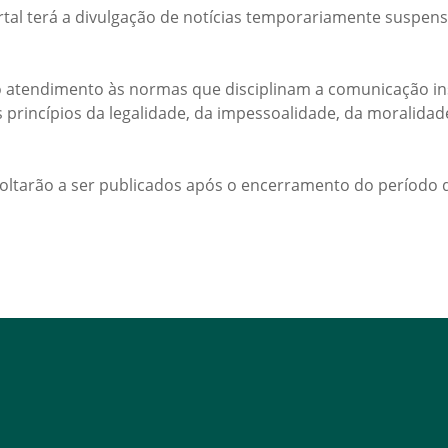
rtal terá a divulgação de notícias temporariamente suspens
 atendimento às normas que disciplinam a comunicação ins
s princípios da legalidade, da impessoalidade, da moralida
voltarão a ser publicados após o encerramento do período d