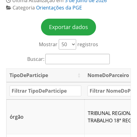
Última Atualização em
3 de julho de 2026
Categoria
Orientações da PGE
Exportar dados
Mostrar
registros
Buscar:
TipoDeParticipe
NomeDoParceiro
TRIBUNAL REGIONAL
órgão
TRABALHO 18ª REGIÃ