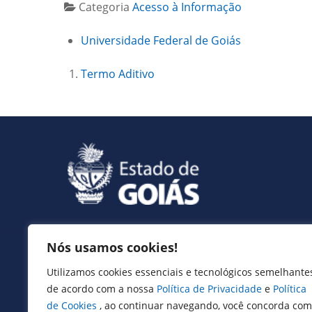
Categoria
Acesso à Informação
Universidade Federal de Goiás
Termo Aditivo
Nós usamos cookies!
Serviços
Utilizamos cookies essenciais e tecnológicos semelhante
Expresso Goiás
de acordo com a nossa
Política de Privacidade
e
Política
Expresso Aplicações
de Cookies
, ao continuar navegando, você concorda com