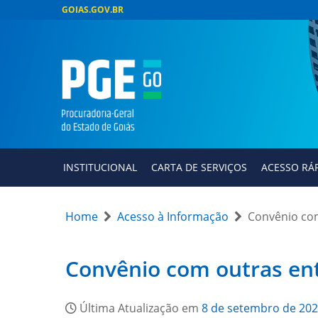
GOIAS.GOV.BR
INSTITUCIONAL
CARTA DE SERVIÇOS
ACESSO RÁ
Home
Acesso à Informação
Convênio co
Convênio com outras en
Última Atualização em
8 de setembro de 20