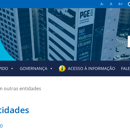
A-
A
A+
B
p
PIDO
GOVERNANÇA
ACESSO À INFORMAÇÃO
FAL
m outras entidades
tidades
20