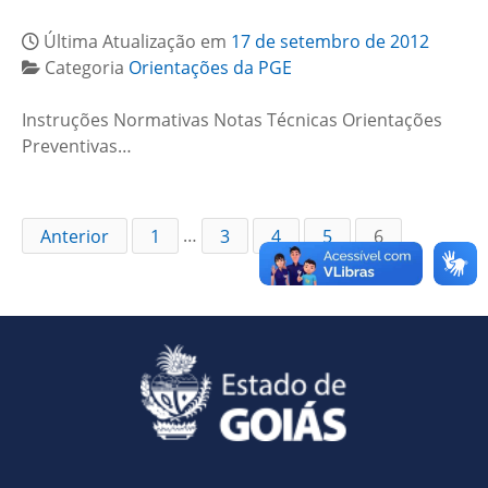
Última Atualização em
17 de setembro de 2012
Categoria
Orientações da PGE
Instruções Normativas Notas Técnicas Orientações
Preventivas…
Anterior
1
…
3
4
5
6