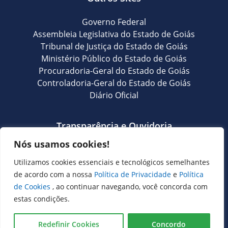
Governo Federal
Assembleia Legislativa do Estado de Goiás
Tribunal de Justiça do Estado de Goiás
Ministério Público do Estado de Goiás
Procuradoria-Geral do Estado de Goiás
Controladoria-Geral do Estado de Goiás
Diário Oficial
Transparência e Ouvidoria
Nós usamos cookies!
LGPD
Goiás Transparência
Utilizamos cookies essenciais e tecnológicos semelhantes
Dados Abertos Goiás
de acordo com a nossa
Política de Privacidade
e
Política
SIC – Serviço de Informação ao Cidadão
de Cookies
, ao continuar navegando, você concorda com
e-SIC – Serviço Eletrônico de Informação ao Cidadão
estas condições.
Ouvidoria Setorial (Expresso)
Ouvidoria Setorial (Presencial)
Redefinir Cookies
Concordo