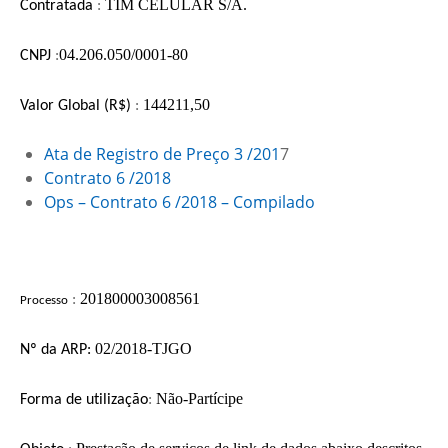
TIM CELULAR S/A.
Contratada
:
04.206.050/0001-80
CNPJ
:
144211,5
0
Valor Global (R$)
:
Ata de Registro de Preço 3 /201
7
Contrato 6 /2018
Ops – Contrato 6 /2018 – Compilado
201800003008561
:
Processo
02/2018-TJGO
Nº d
a ARP:
Não-Partícipe
F
orma de utilização
: