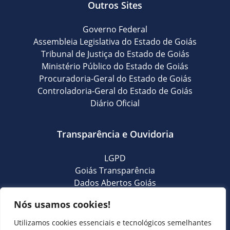
Outros Sites
Governo Federal
Assembleia Legislativa do Estado de Goiás
Tribunal de Justiça do Estado de Goiás
Ministério Público do Estado de Goiás
Procuradoria-Geral do Estado de Goiás
Controladoria-Geral do Estado de Goiás
Diário Oficial
Transparência e Ouvidoria
LGPD
Goiás Transparência
Dados Abertos Goiás
SIC – Serviço de Informação ao Cidadão
Nós usamos cookies!
e-SIC – Serviço Eletrônico de Informação ao Cidadão
Ouvidoria Setorial (Expresso)
Utilizamos cookies essenciais e tecnológicos semelhantes