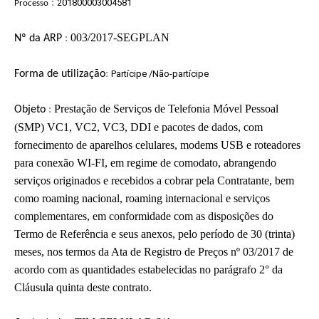
:
201800003004581
Processo
003/2017-SEGPLAN
Nº d
a ARP
:
F
orma de utilização
:
Partícipe /Não-partícipe
Prestação de Serviços de Telefonia Móvel Pessoal
Objeto
:
(SMP) VC1, VC2, VC3, DDI e pacotes de dados, com
fornecimento de aparelhos celulares, modems USB e roteadores
para conexão WI-FI, em regime de comodato, abrangendo
serviços originados e recebidos a cobrar pela Contratante, bem
como roaming nacional, roaming internacional e serviços
complementares, em conformidade com as disposições do
Termo de Referência e seus anexos, pelo período de 30 (trinta)
meses, nos termos da Ata de Registro de Preços nº 03/2017 de
acordo com as quantidades estabelecidas no parágrafo 2° da
Cláusula quinta deste contrato.