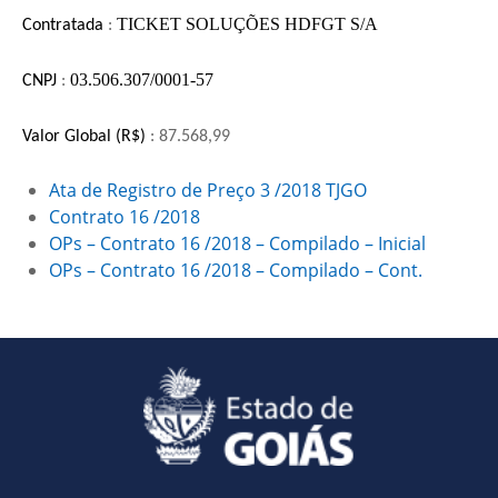
TICKET SOLUÇÕES HDFGT S/A
Contratada
:
03.506.307/0001-57
CNPJ
:
Valor Global (R$)
: 87.568,99
Ata de Registro de Preço 3 /2018 TJGO
Contrato 16 /2018
OPs – Contrato 16 /2018 – Compilado – Inicial
OPs – Contrato 16 /2018 – Compilado – Cont.