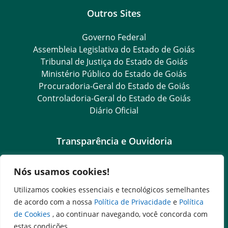
Outros Sites
Governo Federal
Assembleia Legislativa do Estado de Goiás
Tribunal de Justiça do Estado de Goiás
Ministério Público do Estado de Goiás
Procuradoria-Geral do Estado de Goiás
Controladoria-Geral do Estado de Goiás
Diário Oficial
Transparência e Ouvidoria
LGPD
Nós usamos cookies!
Goiás Transparência
Dados Abertos Goiás
Utilizamos cookies essenciais e tecnológicos semelhantes
e-SIC – Serviço Eletrônico de Informação ao Cidadão
de acordo com a nossa
Política de Privacidade
e
Política
SIC – Serviço de Informação ao Cidadão
de Cookies
, ao continuar navegando, você concorda com
Ouvidoria Setorial (Expresso)
estas condições.