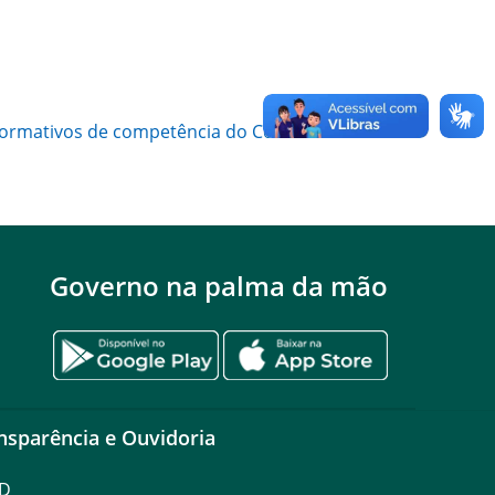
os normativos de competência do Comandante
Governo na palma da mão
nsparência e Ouvidoria
D