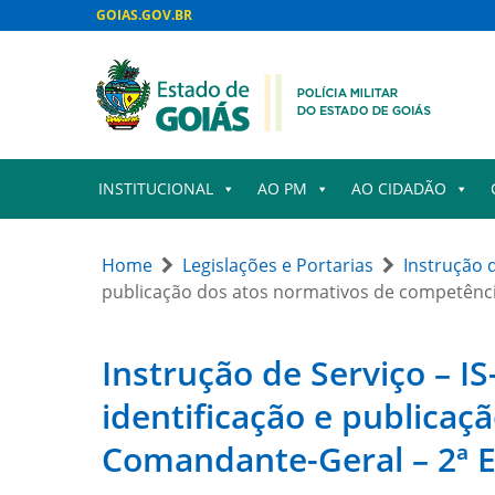
GOIAS.GOV.BR
INSTITUCIONAL
AO PM
AO CIDADÃO
Home
Legislações e Portarias
Instrução 
publicação dos atos normativos de competênci
Instrução de Serviço – I
identificação e publica
Comandante-Geral – 2ª E