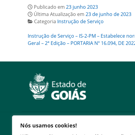
Publicado em
23 junho 2023
Última Atualização em
23 de junho de 2023
Categoria
Instrução de Serviço
Instrução de Serviço – IS-2-PM – Estabelece n
Geral – 2ª Edição – PORTARIA Nº 16.094, DE 202
Serviços
Nós usamos cookies!
Expresso Goiás