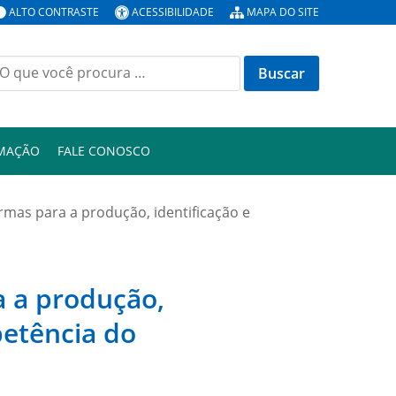
ALTO CONTRASTE
ACESSIBILIDADE
MAPA DO SITE
uscar
or:
RMAÇÃO
FALE CONOSCO
ormas para a produção, identificação e
a a produção,
petência do