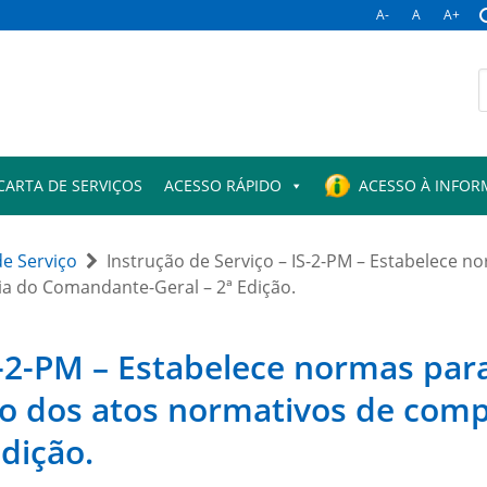
A-
A
A+
B
p
CARTA DE SERVIÇOS
ACESSO RÁPIDO
ACESSO À INFO
de Serviço
Instrução de Serviço – IS-2-PM – Estabelece n
a do Comandante-Geral – 2ª Edição.
S-2-PM – Estabelece normas par
ção dos atos normativos de com
dição.