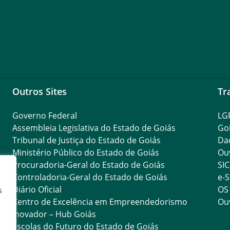
Outros Sites
Tr
Governo Federal
LG
Assembleia Legislativa do Estado de Goiás
Go
Tribunal de Justiça do Estado de Goiás
Da
Ministério Público do Estado de Goiás
Ouv
Procuradoria-Geral do Estado de Goiás
SIC
Controladoria-Geral do Estado de Goiás
e-S
Diário Oficial
OS
s
Centro de Excelência em Empreendedorismo
Ouv
Inovador – Hub Goiás
Escolas do Futuro do Estado de Goiás