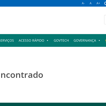
A-
A
A+
B
p
SERVIÇOS
ACESSO RÁPIDO
GOVTECH
GOVERNANÇA
encontrado