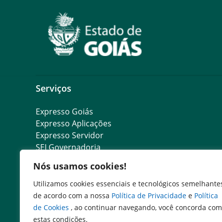
Serviços
Expresso Goiás
Expresso Aplicações
Expresso Servidor
SEI Governadoria
Cadastro de Autoridades
Nós usamos cookies!
Escola de Governo
Agenda de Autoridades
Utilizamos cookies essenciais e tecnológicos semelhante
Portal do Colaborador
de acordo com a nossa
Política de Privacidade
e
Política
de Cookies
, ao continuar navegando, você concorda com
estas condições.