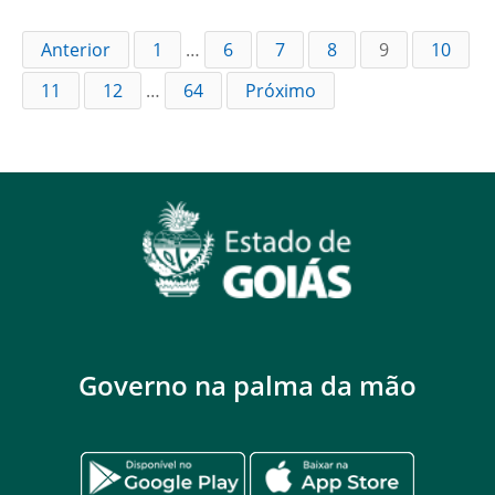
Anterior
1
…
6
7
8
9
10
11
12
…
64
Próximo
Governo na palma da mão