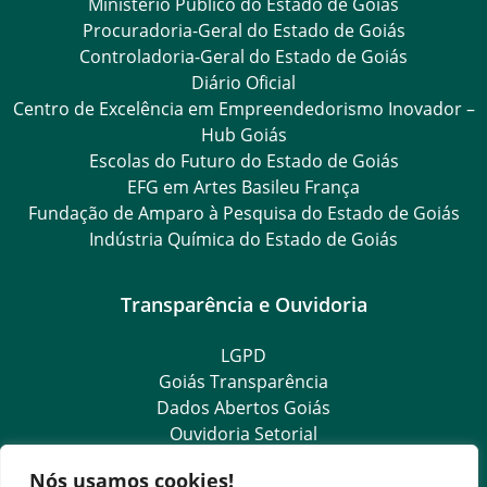
Ministério Público do Estado de Goiás
Procuradoria-Geral do Estado de Goiás
Controladoria-Geral do Estado de Goiás
Diário Oficial
Centro de Excelência em Empreendedorismo Inovador –
Hub Goiás
Escolas do Futuro do Estado de Goiás
EFG em Artes Basileu França
Fundação de Amparo à Pesquisa do Estado de Goiás
Indústria Química do Estado de Goiás
Transparência e Ouvidoria
LGPD
Goiás Transparência
Dados Abertos Goiás
Ouvidoria Setorial
SIC – Serviço de Informação ao Cidadão
Nós usamos cookies!
e-SIC – Serviço Eletrônico de Informação ao Cidadão