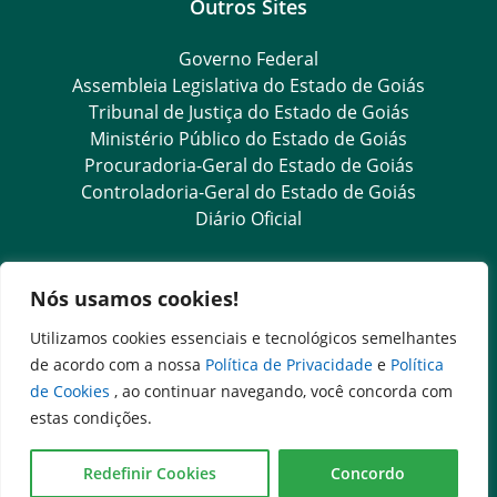
Outros Sites
Governo Federal
Assembleia Legislativa do Estado de Goiás
Tribunal de Justiça do Estado de Goiás
Ministério Público do Estado de Goiás
Procuradoria-Geral do Estado de Goiás
Controladoria-Geral do Estado de Goiás
Diário Oficial
Transparência e Ouvidoria
Nós usamos cookies!
LGPD
Utilizamos cookies essenciais e tecnológicos semelhantes
Goiás Transparência
de acordo com a nossa
Política de Privacidade
e
Política
Dados Abertos Goiás
de Cookies
, ao continuar navegando, você concorda com
SIC – Serviço de Informação ao Cidadão
estas condições.
e-SIC – Serviço Eletrônico de Informação ao Cidadão
Ouvidoria Setorial
Redefinir Cookies
Concordo