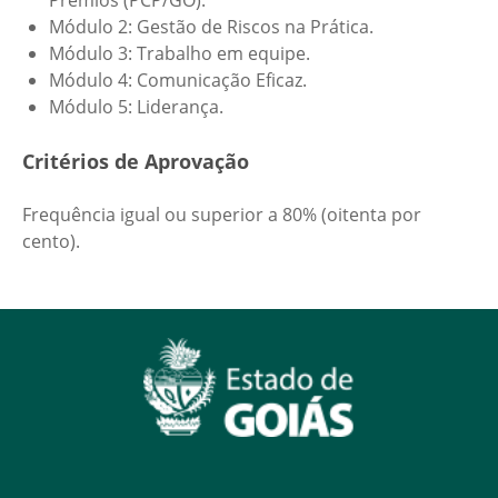
Prêmios (PCP/GO).
Módulo 2: Gestão de Riscos na Prática.
Módulo 3: Trabalho em equipe.
Módulo 4: Comunicação Eficaz.
Módulo 5: Liderança.
Critérios de Aprovação
Frequência igual ou superior a 80% (oitenta por
cento).