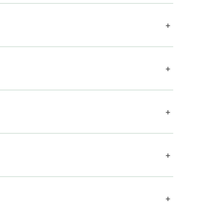
+
+
+
+
+