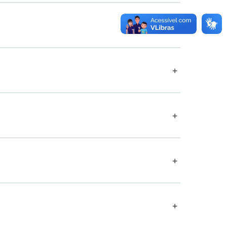
+
+
+
+
+