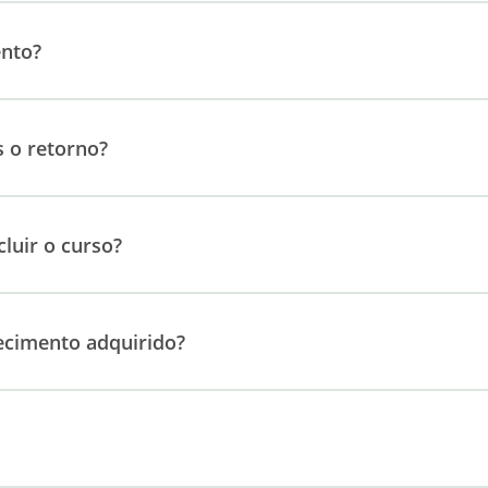
ento?
s o retorno?
luir o curso?
ecimento adquirido?