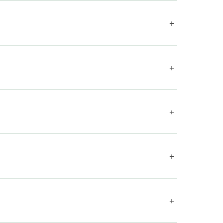
+
+
+
+
+