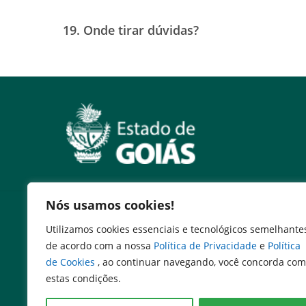
19. Onde tirar dúvidas?
Nós usamos cookies!
Serviços
Utilizamos cookies essenciais e tecnológicos semelhante
Expresso Goiás
de acordo com a nossa
Política de Privacidade
e
Política
Expresso Aplicações
de Cookies
, ao continuar navegando, você concorda com
Expresso Servidor
estas condições.
SEI Governadoria
Cadastro de Autoridades