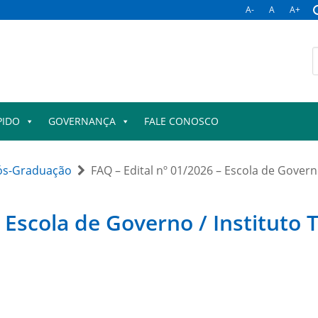
A-
A
A+
B
p
PIDO
GOVERNANÇA
FALE CONOSCO
ós-Graduação
FAQ – Edital nº 01/2026 – Escola de Governo
 Escola de Governo / Instituto T