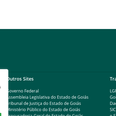
Outros Sites
Tr
s
Governo Federal
LG
Assembleia Legislativa do Estado de Goiás
Go
Tribunal de Justiça do Estado de Goiás
Da
Ministério Público do Estado de Goiás
SIC
Procuradoria-Geral do Estado de Goiás
e-S