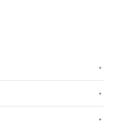
+
+
+