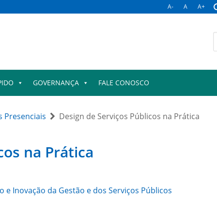
A-
A
A+
B
p
PIDO
GOVERNANÇA
FALE CONOSCO
 Presenciais
Design de Serviços Públicos na Prática
cos na Prática
 e Inovação da Gestão e dos Serviços Públicos