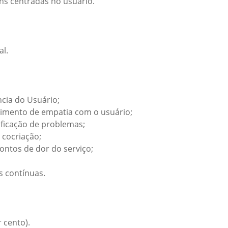
ns centradas no usuário.
al.
ncia do Usuário;
cimento de empatia com o usuário;
ficação de problemas;
 cocriação;
ontos de dor do serviço;
s contínuas.
 cento).