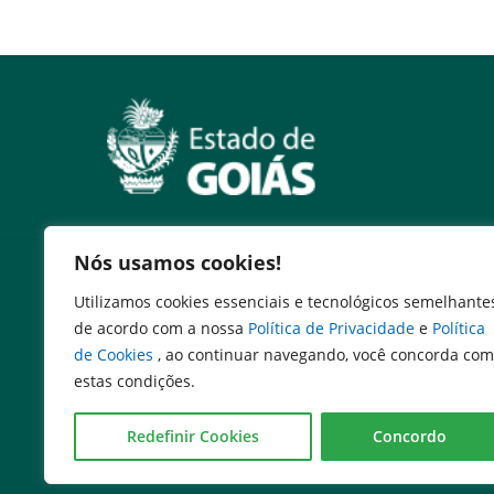
Nós usamos cookies!
Serviços
Utilizamos cookies essenciais e tecnológicos semelhante
Expresso Goiás
de acordo com a nossa
Política de Privacidade
e
Política
Expresso Aplicações
de Cookies
, ao continuar navegando, você concorda com
Expresso Servidor
estas condições.
SEI Governadoria
Cadastro de Autoridades
Redefinir Cookies
Concordo