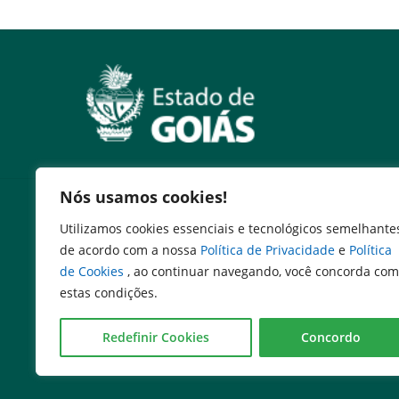
Nós usamos cookies!
Serviços
Utilizamos cookies essenciais e tecnológicos semelhante
Expresso Goiás
de acordo com a nossa
Política de Privacidade
e
Política
Expresso Aplicações
de Cookies
, ao continuar navegando, você concorda com
Expresso Servidor
estas condições.
SEI Governadoria
Cadastro de Autoridades
Redefinir Cookies
Concordo