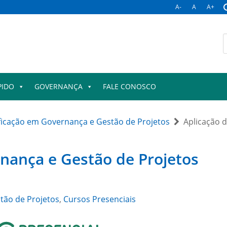
A-
A
A+
B
p
PIDO
GOVERNANÇA
FALE CONOSCO
ficação em Governança e Gestão de Projetos
Aplicação 
rnança e Gestão de Projetos
tão de Projetos
,
Cursos Presenciais