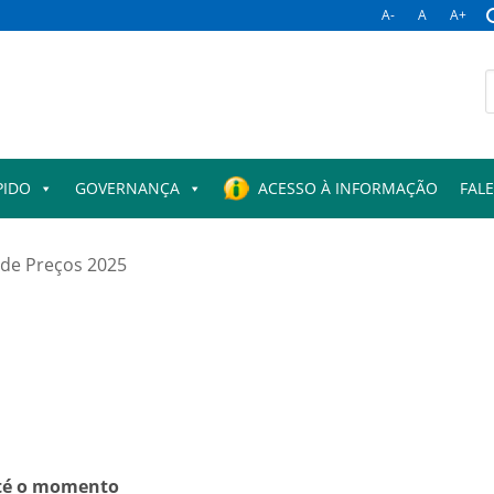
A-
A
A+
B
p
PIDO
GOVERNANÇA
ACESSO À INFORMAÇÃO
FAL
de Preços 2025
até o momento