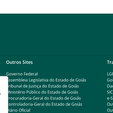
Outros Sites
Tr
Governo Federal
LG
Assembleia Legislativa do Estado de Goiás
Go
Tribunal de Justiça do Estado de Goiás
Da
Ministério Público do Estado de Goiás
SIC
s
Procuradoria-Geral do Estado de Goiás
e-S
Controladoria-Geral do Estado de Goiás
Ouv
Diário Oficial
Ouv