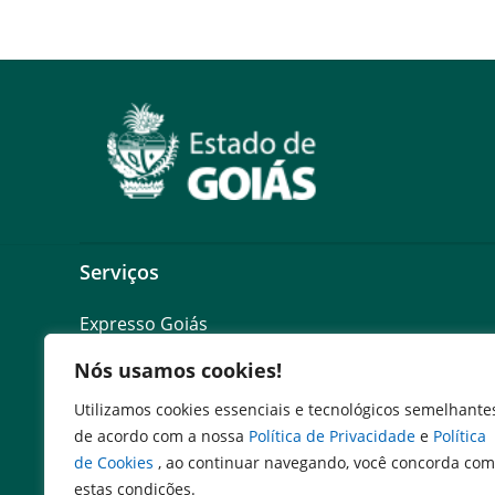
Serviços
Expresso Goiás
Expresso Aplicações
Nós usamos cookies!
Expresso Servidor
SEI Governadoria
Utilizamos cookies essenciais e tecnológicos semelhante
Cadastro de Autoridades
de acordo com a nossa
Política de Privacidade
e
Política
Escola de Governo
de Cookies
, ao continuar navegando, você concorda com
Agenda de Autoridades
estas condições.