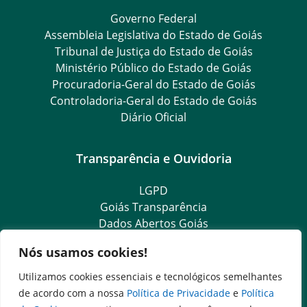
Governo Federal
Assembleia Legislativa do Estado de Goiás
Tribunal de Justiça do Estado de Goiás
Ministério Público do Estado de Goiás
Procuradoria-Geral do Estado de Goiás
Controladoria-Geral do Estado de Goiás
Diário Oficial
Transparência e Ouvidoria
LGPD
Goiás Transparência
Dados Abertos Goiás
SIC – Serviço de Informação ao Cidadão
Nós usamos cookies!
e-SIC – Serviço Eletrônico de Informação ao Cidadão
Ouvidoria Setorial (Expresso)
Utilizamos cookies essenciais e tecnológicos semelhantes
Ouvidoria Setorial (Presencial)
de acordo com a nossa
Política de Privacidade
e
Política