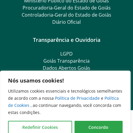
Ministério Público do Estado de Goiás
Procuradoria-Geral do Estado de Goiás
Controladoria-Geral do Estado de Goiás
Diário Oficial
Transparência e Ouvidoria
LGPD
Goiás Transparência
Dados Abertos Goiás
SIC – Serviço de Informação ao Cidadão
Nós usamos cookies!
e-SIC – Serviço Eletrônico de Informação ao Cidadão
Ouvidoria Setorial (Expresso)
Utilizamos cookies essenciais e tecnológicos semelhantes
Ouvidoria Setorial (Presencial)
de acordo com a nossa
Política de Privacidade
e
Política
de Cookies
, ao continuar navegando, você concorda com
estas condições.
Redefinir Cookies
Concordo