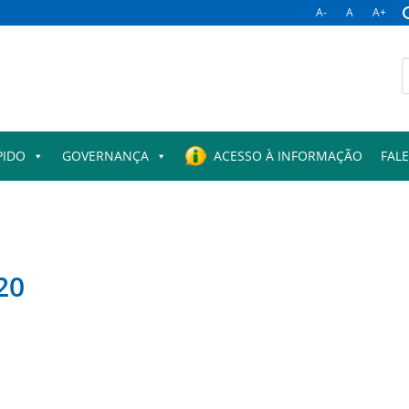
A-
A
A+
B
p
PIDO
GOVERNANÇA
ACESSO À INFORMAÇÃO
FAL
20