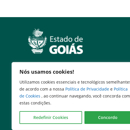
Nós usamos cookies!
Serviços
Utilizamos cookies essenciais e tecnológicos semelhante
Expresso Goiás
de acordo com a nossa
Política de Privacidade
e
Política
Expresso Aplicações
de Cookies
, ao continuar navegando, você concorda com
Expresso Servidor
estas condições.
SEI Governadoria
Cadastro de Autoridades
Redefinir Cookies
Concordo
Escola de Governo
Agenda de Autoridades