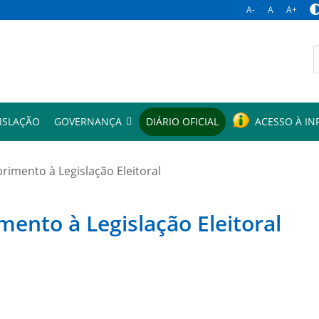
A-
A
A+
p
ISLAÇÃO
GOVERNANÇA
DIÁRIO OFICIAL
ACESSO À I
mento à Legislação Eleitoral
to à Legislação Eleitoral