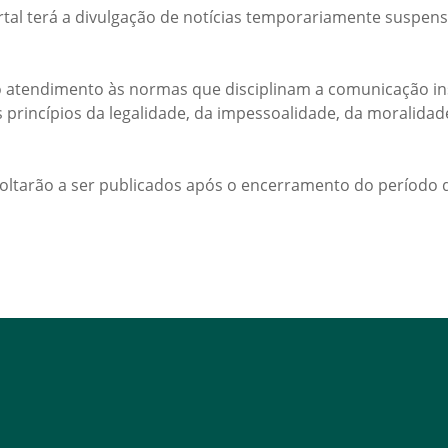
rtal terá a divulgação de notícias temporariamente suspens
 atendimento às normas que disciplinam a comunicação ins
s princípios da legalidade, da impessoalidade, da moralida
voltarão a ser publicados após o encerramento do período d