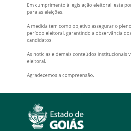
Em cumprimento à legislação eleitoral, este po
para as eleições.
A medida tem como objetivo assegurar o pleno
período eleitoral, garantindo a observância do
candidatos.
As notícias e demais conteúdos institucionais 
eleitoral.
Agradecemos a compreensão.