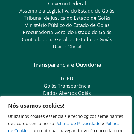
Governo Federal
Assembleia Legislativa do Estado de Goiás
Tribunal de Justiça do Estado de Goiás
Ministério Público do Estado de Goiás
Procuradoria-Geral do Estado de Goiás
Controladoria-Geral do Estado de Goiás
Diário Oficial
Transparência e Ouvidoria
LGPD
Goiás Transparência
Dados Abertos Goiás
SIC – Serviço de Informação ao Cidadão
Nós usamos cookies!
e-SIC – Serviço Eletrônico de Informação ao Cidadão
Ouvidoria Setorial (Expresso)
Utilizamos cookies essenciais e tecnológicos semelhantes
Ouvidoria Setorial (Presencial)
de acordo com a nossa
Política de Privacidade
e
Política
de Cookies
, ao continuar navegando, você concorda com