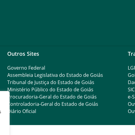
Outros Sites
Tr
Governo Federal
LG
Assembleia Legislativa do Estado de Goiás
Go
Tribunal de Justiça do Estado de Goiás
Da
Ministério Público do Estado de Goiás
SIC
Procuradoria-Geral do Estado de Goiás
e-S
Controladoria-Geral do Estado de Goiás
Ouv
Diário Oficial
Ouv
s