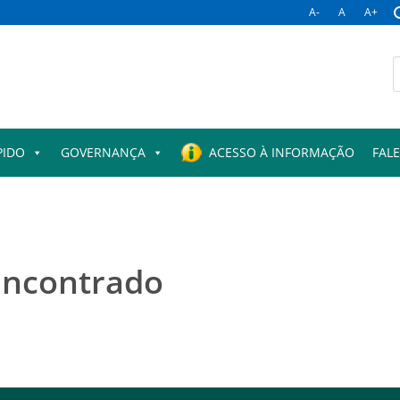
A-
A
A+
B
p
PIDO
GOVERNANÇA
ACESSO À INFORMAÇÃO
FAL
encontrado