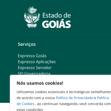
Serviços
Expresso Goiás
Expresso Aplicações
Expresso Servidor
SEI Governadoria
Cadastro de Autoridades
Nós usamos cookies!
Escola de Governo
Agenda de Autoridades
Utilizamos cookies essenciais e tecnológicos semelhante
de acordo com a nossa
Política de Privacidade
e
Política
de Cookies
, ao continuar navegando, você concorda com
estas condições.