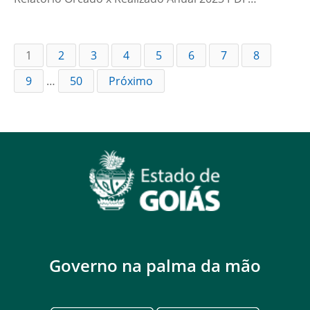
1
2
3
4
5
6
7
8
9
…
50
Próximo
Governo na palma da mão