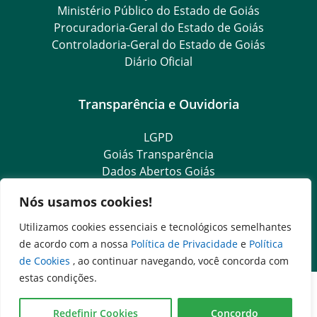
Ministério Público do Estado de Goiás
Procuradoria-Geral do Estado de Goiás
Controladoria-Geral do Estado de Goiás
Diário Oficial
Transparência e Ouvidoria
LGPD
Goiás Transparência
Dados Abertos Goiás
SIC – Serviço de Informação ao Cidadão
Nós usamos cookies!
e-SIC – Serviço Eletrônico de Informação ao Cidadão
Ouvidoria Setorial (Expresso)
Utilizamos cookies essenciais e tecnológicos semelhantes
Ouvidoria Setorial (Presencial)
de acordo com a nossa
Política de Privacidade
e
Política
de Cookies
, ao continuar navegando, você concorda com
estas condições.
Redefinir Cookies
Concordo