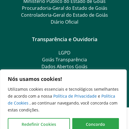
Ministério Público do Estado de Goiás
Procuradoria-Geral do Estado de Goiás
Controladoria-Geral do Estado de Goiás
Diário Oficial
Transparência e Ouvidoria
LGPD
Goiás Transparência
Dados Abertos Goiás
SIC – Serviço de Informação ao Cidadão
Nós usamos cookies!
e-SIC – Serviço Eletrônico de Informação ao Cidadão
Ouvidoria Setorial (Expresso)
Utilizamos cookies essenciais e tecnológicos semelhantes
Ouvidoria Setorial (Presencial)
de acordo com a nossa
Política de Privacidade
e
Política
de Cookies
, ao continuar navegando, você concorda com
estas condições.
Redefinir Cookies
Concordo