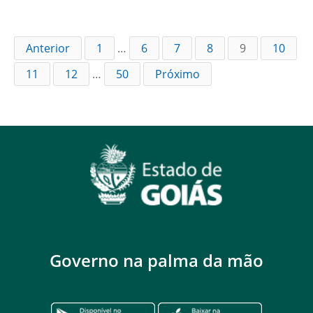
Anterior
1
…
6
7
8
9
10
11
12
…
50
Próximo
Governo na palma da mão