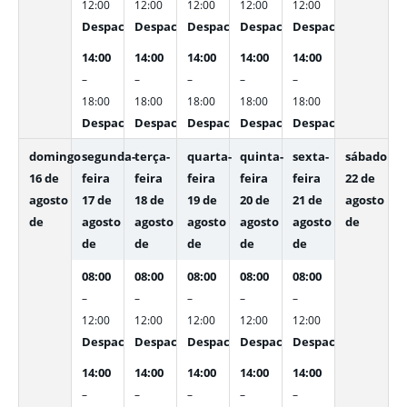
12:00
12:00
12:00
12:00
12:00
Despachos Internos
Despachos Internos
Despachos Internos
Despachos Internos
Despachos Interno
14:00
14:00
14:00
14:00
14:00
–
–
–
–
–
18:00
18:00
18:00
18:00
18:00
Despachos Internos
Despachos Internos
Despachos Internos
Despachos Internos
Despachos Interno
domingo
segunda-
terça-
quarta-
quinta-
sexta-
sábado
16 de
feira
feira
feira
feira
feira
22 de
agosto
17 de
18 de
19 de
20 de
21 de
agosto
de
agosto
agosto
agosto
agosto
agosto
de
de
de
de
de
de
08:00
08:00
08:00
08:00
08:00
–
–
–
–
–
12:00
12:00
12:00
12:00
12:00
Despachos Internos
Despachos Internos
Despachos Internos
Despachos Internos
Despachos Interno
14:00
14:00
14:00
14:00
14:00
–
–
–
–
–