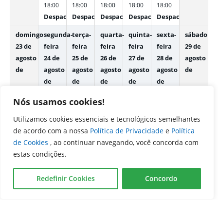
18:00
18:00
18:00
18:00
18:00
Despachos Internos
Despachos Internos
Despachos Internos
Despachos Internos
Despachos Interno
domingo
segunda-
terça-
quarta-
quinta-
sexta-
sábado
23 de
feira
feira
feira
feira
feira
29 de
agosto
24 de
25 de
26 de
27 de
28 de
agosto
de
agosto
agosto
agosto
agosto
agosto
de
de
de
de
de
de
08:00
08:00
08:00
08:00
08:00
Nós usamos cookies!
–
–
–
–
–
Utilizamos cookies essenciais e tecnológicos semelhantes
12:00
12:00
12:00
12:00
12:00
de acordo com a nossa
Política de Privacidade
e
Política
Despachos Internos
Despachos Internos
Despachos Internos
Despachos Internos
Despachos Interno
de Cookies
, ao continuar navegando, você concorda com
14:00
14:00
14:00
14:00
14:00
estas condições.
–
–
–
–
–
18:00
18:00
18:00
18:00
18:00
Redefinir Cookies
Concordo
Despachos Internos
Despachos Internos
Despachos Internos
Despachos Internos
Despachos Interno
domingo
segunda-
30 de
feira