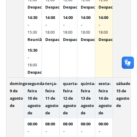
Despachos Internos
Despachos Internos
Despachos Internos
Despachos Internos
Despachos Interno
14:30
14:00
14:00
14:00
14:00
–
–
–
–
–
15:30
18:00
18:00
18:00
18:00
Reunião do Comite Setorial
Despachos Internos
Despachos Internos
Despachos Internos
Despachos Interno
15:30
–
18:00
Despachos Internos [In-person]
domingo
segunda-
terça-
quarta-
quinta-
sexta-
sábado
9 de
feira
feira
feira
feira
feira
15 de
agosto
10 de
11 de
12 de
13 de
14 de
agosto
de
agosto
agosto
agosto
agosto
agosto
de
de
de
de
de
de
08:00
08:00
08:00
08:00
08:00
–
–
–
–
–