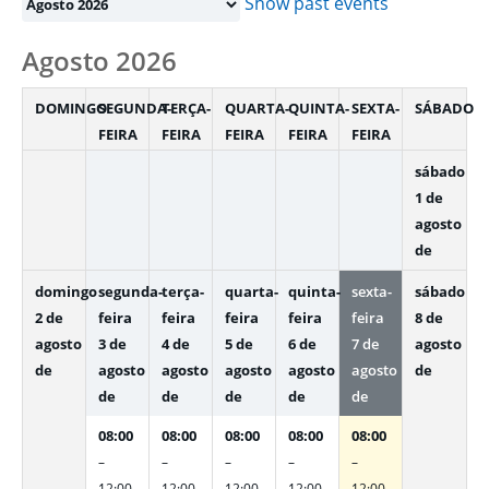
selection
Show past events
Agosto 2026
DOMINGO
SEGUNDA-
TERÇA-
QUARTA-
QUINTA-
SEXTA-
SÁBADO
FEIRA
FEIRA
FEIRA
FEIRA
FEIRA
sábado
1 de
agosto
de
domingo
segunda-
terça-
quarta-
quinta-
sexta-
sábado
2 de
feira
feira
feira
feira
feira
8 de
agosto
3 de
4 de
5 de
6 de
7 de
agosto
de
agosto
agosto
agosto
agosto
agosto
de
de
de
de
de
de
08:00
08:00
08:00
08:00
08:00
–
–
–
–
–
12:00
12:00
12:00
12:00
12:00