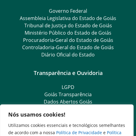
Governo Federal
Assembleia Legislativa do Estado de Goiás
Tribunal de Justiça do Estado de Goiás
Ministério Público do Estado de Goiás
Procuradoria-Geral do Estado de Goiás
Controladoria-Geral do Estado de Goiás
Diário Oficial do Estado
Transparência e Ouvidoria
LGPD
Goiás Transparência
Dados Abertos Goiás
SIC – Serviço de Informação ao Cidadão
Nós usamos cookies!
e-SIC – Serviço Eletrônico de Informação ao Cidadão
Ouvidoria Setorial (Expresso)
Utilizamos cookies essenciais e tecnológicos semelhantes
Ouvidoria Setorial (Presencial)
de acordo com a nossa
Política de Privacidade
e
Política