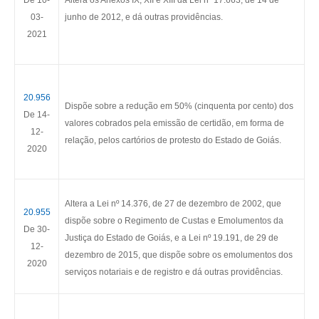
De 10-
Altera os Anexos IX, XII e XIII da Lei nº 17.663, de 14 de
03-
junho de 2012, e dá outras providências.
2021
20.956
Dispõe sobre a redução em 50% (cinquenta por cento) dos
De 14-
valores cobrados pela emissão de certidão, em forma de
12-
relação, pelos cartórios de protesto do Estado de Goiás.
2020
Altera a Lei nº 14.376, de 27 de dezembro de 2002, que
20.955
dispõe sobre o Regimento de Custas e Emolumentos da
De 30-
Justiça do Estado de Goiás, e a Lei nº 19.191, de 29 de
12-
dezembro de 2015, que dispõe sobre os emolumentos dos
2020
serviços notariais e de registro e dá outras providências.