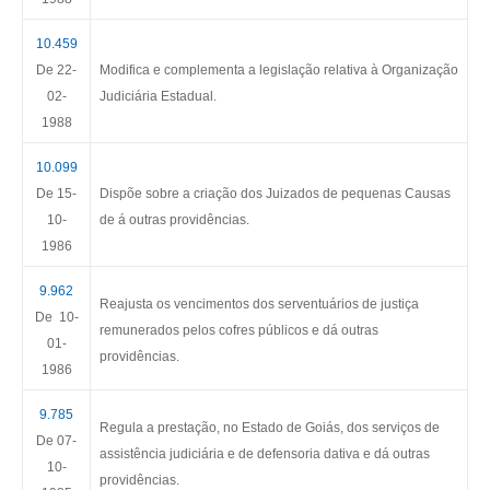
10.459
De 22-
Modifica e complementa a legislação relativa à Organização
02-
Judiciária Estadual.
1988
10.099
De 15-
Dispõe sobre a criação dos Juizados de pequenas Causas
10-
de á outras providências.
1986
9.962
Reajusta os vencimentos dos serventuários de justiça
De 10-
remunerados pelos cofres públicos e dá outras
01-
providências.
1986
9.785
Regula a prestação, no Estado de Goiás, dos serviços de
De 07-
assistência judiciária e de defensoria dativa e dá outras
10-
providências.