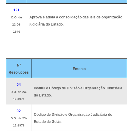
121
Aprova e adota a consolidação das leis de organização
D.O. de
judiciária do Estado.
22-06-
1946
Nº
Ementa
Resoluções
04
Institui o Código de Divisão e Organização Judiciária
D.O. de 24-
do Estado.
12-1971
02
Código de Divisão e Organização Judiciária do
D.O. de 23-
Estado de Goiás.
12-1976