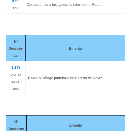
022
Que organiza a justiça civil e criminal do Estado.
1892
Nº
Decreto-
Ementa
Lei
3.173
D.O. de
Baixa o Código
judiciário do Estado de Goiaz.
03-05-
1940
Nº
Ementa
Decretos