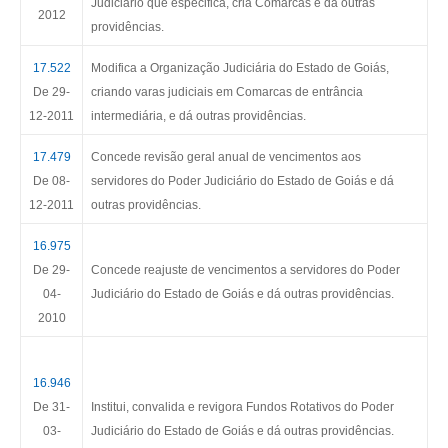
Judiciário que especifica, cria Comarcas e dá outras
2012
providências.
17.522
Modifica a Organização Judiciária do Estado de Goiás,
De 29-
criando varas judiciais em Comarcas de entrância
12-2011
intermediária, e dá outras providências.
17.479
Concede revisão geral anual de vencimentos aos
De 08-
servidores do Poder Judiciário do Estado de Goiás e dá
12-2011
outras providências.
16.975
De 29-
Concede reajuste de vencimentos a servidores do Poder
04-
Judiciário do Estado de Goiás e dá outras providências.
2010
16.946
De 31-
Institui, convalida e revigora Fundos Rotativos do Poder
03-
Judiciário do Estado de Goiás e dá outras providências.