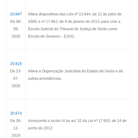
20.847
Altera dispositivos das Leis nº 13.644, de 12 de julho de
De 08-
2000, e nº 17.962, de 9 de janeiro de 2013, para criar a
09-
Escola Judicial do Tribunal de Justiça de Goiás como
2020
Escola de Governo – EJUG.
20.816
De 23-
Altera a Organização Judiciária do Estado de Goiás e dá
07-
outras providências.
2020
20.674
De 26-
Acrescenta o inciso VI ao art. 32 da Lei nº 17.663, de 14 de
12-
junho de 2012.
2019