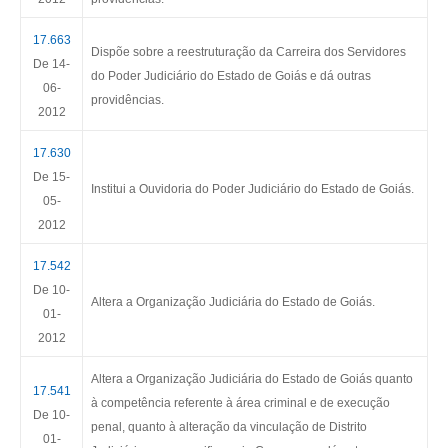
17.663
Dispõe sobre a reestruturação da Carreira dos Servidores
De
14-
do Poder Judiciário do Estado de Goiás e dá outras
06-
providências.
2012
17.630
De
15-
Institui a Ouvidoria do Poder Judiciário do Estado de Goiás.
05-
2012
17.542
De
10-
Altera a Organização Judiciária do Estado de Goiás
.
01-
2012
Altera a Organização Judiciária do Estado de Goiás quanto
17.541
à competência referente à área criminal e de execução
De 10-
penal, quanto à alteração da vinculação de Distrito
01-