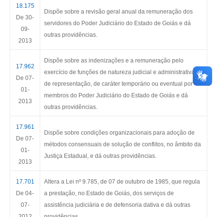
18.175
Dispõe sobre a revisão geral anual da remuneração dos
De 30-
servidores do Poder Judiciário do Estado de Goiás e dá
09-
outras providências.
2013
Dispõe sobre as indenizações e a remuneração pelo
17.962
exercício de funções de natureza judicial e administrativa ou
D
e 07-
de representação, de caráter temporário ou eventual por
01-
membros do Poder Judiciário do Estado de Goiás e dá
2013
outras providências.
17.961
Dispõe sobre condições organizacionais para adoção de
De 07-
métodos consensuais de solução de conflitos, no âmbito da
01-
Justiça Estadual, e dá outras providências.
2013
17.701
Altera a Lei nº 9.785, de 07 de outubro de 1985, que regula
De 04-
a prestação, no Estado de Goiás, dos serviços de
07-
assistência judiciária e de defensoria dativa e dá outras
2012
providências.