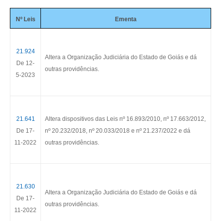
Nº Leis
Ementa
21.924
Altera a Organização Judiciária do Estado de Goiás e dá
De 12-
outras providências.
5-2023
21.641
Altera dispositivos das Leis nº
16.893/2010
, nº
17.663/2012
,
De 17-
nº
20.232/2018
, nº
20.033/2018
e nº
21.237/2022
e dá
11-2022
outras providências.
21.630
Altera a Organização Judiciária do Estado de Goiás e dá
De 17-
outras providências.
11-2022