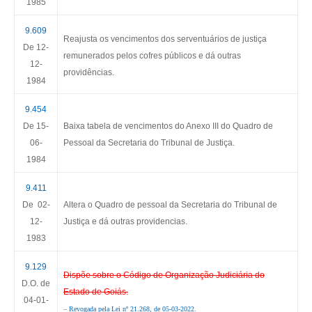
1985
9.609
Reajusta os vencimentos dos serventuários de justiça
De 12-
remunerados pelos cofres públicos e dá outras
12-
providências.
1984
9.454
De 15-
Baixa tabela de vencimentos do Anexo III do Quadro de
06-
Pessoal da Secretaria do Tribunal de Justiça.
1984
9.411
De 02-
Altera o Quadro de pessoal da Secretaria do Tribunal de
12-
Justiça e dá outras providencias.
1983
9.129
Dispõe sobre o Código de Organização Judiciária do
D.O. de
Estado de Goiás.
04-01-
–
Revogada pela Lei nº 21.268, de 05-03-2022
.