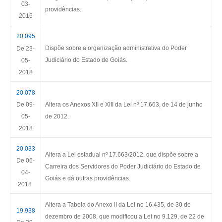
03-
providências.
2016
20.095
Dispõe sobre a organização administrativa do Poder
De 23-
Judiciário do Estado de Goiás.
05-
2018
2
0.078
De 09-
Altera os Anexos XII e XIII da Lei nº 17.663, de 14 de junho
05-
de 2012.
2018
20.033
Altera a Lei estadual nº 17.663/2012, que dispõe sobre a
De 06-
Carreira dos Servidores do Poder Judiciário do Estado de
04-
Goiás e dá outras providências.
2018
Altera a Tabela do Anexo II da Lei n
o
16.435, de 30 de
19.938
dezembro de 2008, que modificou a Lei n
o
9.129, de 22 de