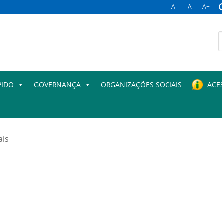
A-
A
A+
B
p
PIDO
GOVERNANÇA
ORGANIZAÇÕES SOCIAIS
ACE
ais