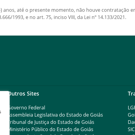
o) anos, até o presente momento, não houve contratação eme
8.666/1993, e no art. 75, inciso VIII, da Lei nº 14.133/2021.
Outros Sites
Tr
Governo Federal
LG
s
Assembleia Legislativa do Estado de Goiás
Go
Tribunal de Justiça do Estado de Goiás
Da
Ministério Público do Estado de Goiás
SIC