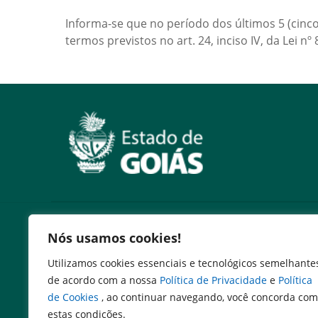
Informa-se que no período dos últimos 5 (cinc
termos previstos no art. 24, inciso IV, da Lei nº 
Serviços
Nós usamos cookies!
Expresso Goiás
Utilizamos cookies essenciais e tecnológicos semelhante
Expresso Aplicações
de acordo com a nossa
Política de Privacidade
e
Política
Expresso Servidor
de Cookies
, ao continuar navegando, você concorda com
SEI Governadoria
estas condições.